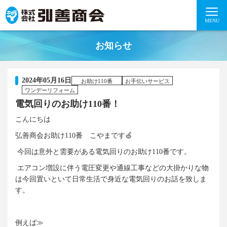
MENU
お知らせ
2024年05月16日
お助け110番
お手伝いサービス
ワンデーリフォーム
電気回りのお助け110番！
こんにちは
弘善商会お助け
110
番 こやまです🍏
今回は意外と需要がある電気回りのお助け
110
番です。
エアコン増設に伴う電圧変更や通線工事などの大掛かりな物
は今回置いといて日常生活で身近な電気回りのお話を致しま
す。
例えば≫