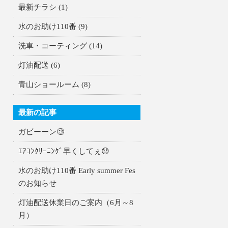
最新チラシ
(1)
水のお助け110番
(9)
洗車・コーティング
(14)
灯油配送
(6)
青山ショールーム
(8)
最新の記事
ガビーーン🧐
ｴｱｺﾝｸﾘｰﾆﾝｸﾞ早くしてぇ😓
水のお助け110番 Early summer Fes
のお知らせ
灯油配送休業日のご案内（6月～8
月）