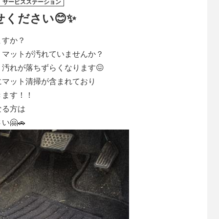
サービスステーション
ください😊✨
ますか？
、マットが汚れていませんか？
汚れが落ちずらくなります😖
にマット清掃が含まれており
きます！！
なる方は
🤗🚗