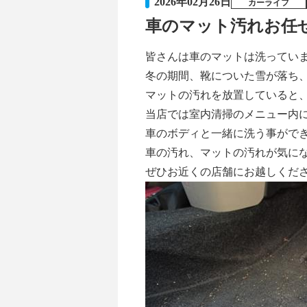
2026年02月26日
カーライフ
車のマット汚れお任せ
皆さんは車のマットは洗ってい
冬の期間、靴についた雪が落ち
マットの汚れを放置していると、
当店では室内清掃のメニュー内
車のボディと一緒に洗う事がで
車の汚れ、マットの汚れが気に
ぜひお近くの店舗にお越しください