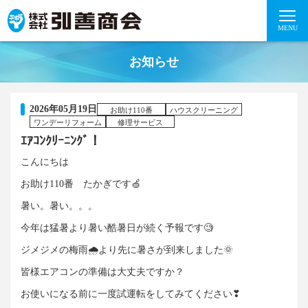
MENU
お知らせ
2026年05月19日
お助け110番
ハウスクリーニング
ワンデーリフォーム
修理サービス
ｴｱｺﾝｸﾘｰﾆﾝｸﾞ！
こんにちは
お助け110番 たかぎです🍏
暑い。暑い。。。
今年は猛暑より暑い酷暑日が続く予報です🧐
ジメジメの梅雨🌧️より先に暑さが到来しました🌞
皆様エアコンの準備は大丈夫ですか？
お使いになる前に一度試運転をしてみてください❣