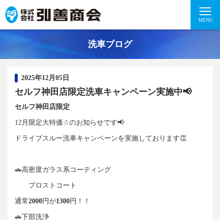
MENU
洗車ブログ
2025年12月05日
セルフ神田店限定洗車キャンペーン実施中📢
セルフ神田店限定
12月限定大特価☃のお知らせです📢
ドライブスルー洗車キャンペーンを実施しております👏
🚗高密度ガラス系コーティング
プロストコート
通常
2000
円が
1300
円！！
🚗下部洗浄