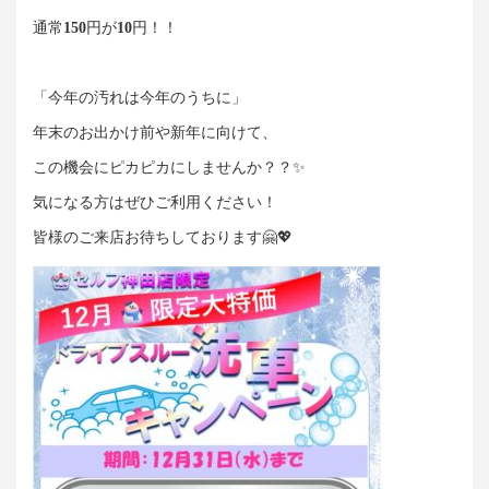
通常
150
円が
10
円！！
「今年の汚れは今年のうちに」
年末のお出かけ前や新年に向けて、
この機会にピカピカにしませんか？？✨
気になる方はぜひご利用ください！
皆様のご来店お待ちしております🤗💖