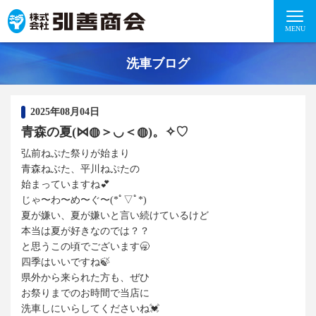
MENU
洗車ブログ
2025年08月04日
青森の夏(⋈◍＞◡＜◍)。✧♡
弘前ねぷた祭りが始まり
青森ねぶた、平川ねぷたの
始まっていますね💕
じゃ〜わ〜め〜ぐ〜(*ﾟ▽ﾟ*)
夏が嫌い、夏が嫌いと言い続けているけど
本当は夏が好きなのでは？？
と思うこの頃でございます🥱
四季はいいですね🍃
県外から来られた方も、ぜひ
お祭りまでのお時間で当店に
洗車しにいらしてくださいね💓