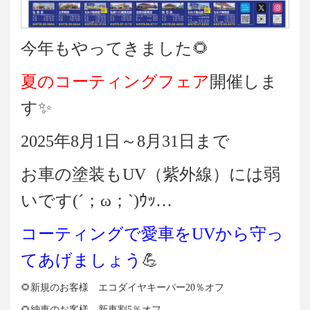
今年もやってきました🌻
夏のコーティングフェア
開催しま
す✨
2025年8月1日～8月31日まで
お車の塗装もUV（紫外線）には弱
いです(´；ω；`)ｳｯ…
コーティングで愛車をUVから守っ
てあげましょう
💪
🌻新規のお客様 エコダイヤキーパー20％オフ
🌻納車のお客様 新車割5％オフ