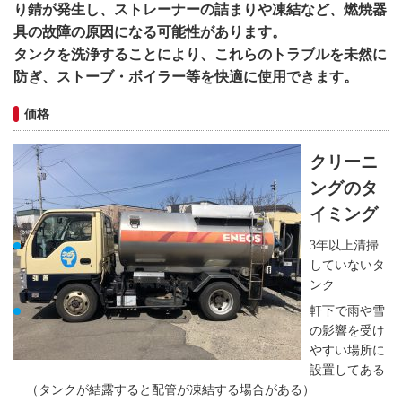
り錆が発生し、ストレーナーの詰まりや凍結など、燃焼器
具の故障の原因になる可能性があります。
タンクを洗浄することにより、これらのトラブルを未然に
防ぎ、ストーブ・ボイラー等を快適に使用できます。
価格
クリーニ
ングのタ
イミング
3年以上清掃
していないタ
ンク
軒下で雨や雪
の影響を受け
やすい場所に
設置してある
（タンクが結露すると配管が凍結する場合がある）