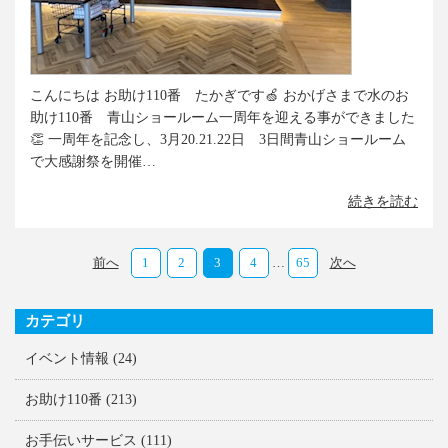
こんにちは お助け110番 たかぎです🍏 おかげさまで水のお
助け110番 青山ショールーム一周年を迎える事ができました
👏 一周年を記念し、3月20.21.22日 3日間青山ショールーム
で大感謝祭を開催…
続きを読む
前へ
1
2
3
4
…
65
次へ
カテゴリ
イベント情報
(24)
お助け110番
(213)
お手伝いサービス
(111)