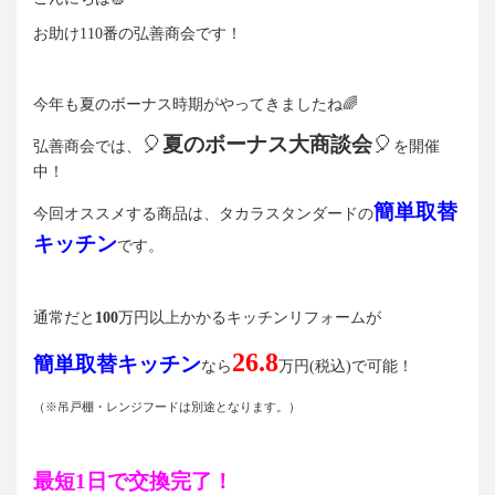
お助け
110
番の弘善商会です！
今年も夏のボーナス時期がやってきましたね🌈
🎈
夏のボーナス大商談会
🎈
弘善商会では、
を開催
中！
簡単取替
今回オススメする商品は、タカラスタンダードの
キッチン
です。
通常だと
100
万円以上かかるキッチンリフォームが
26.8
簡単取替キッチン
なら
万円(税込)で可能！
（※吊戸棚・レンジフードは別途となります。）
最短1日で交換完了！